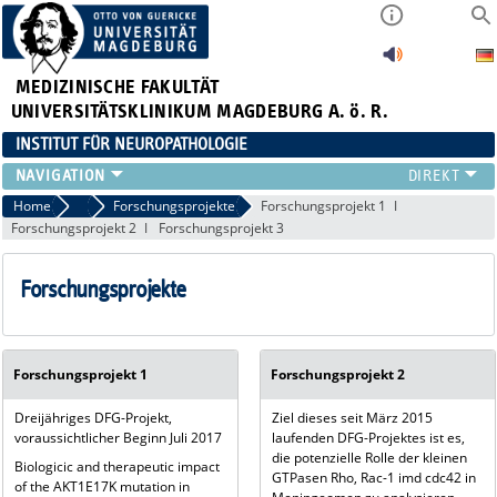
MEDIZINISCHE FAKULTÄT
UNIVERSITÄTSKLINIKUM MAGDEBURG A. ö. R.
INSTITUT FÜR NEUROPATHOLOGIE
TEAM
Home
Forschung
Forschungsprojekte
Forschungsprojekt 1
Forschungsprojekt 2
Forschungsprojekt 3
FORSCHUNG
LEHRE
Forschungsprojekte
STELLENANGEBOTE
EINSENDER
LINKS
ZUSÄTZLICHE INFORMATIONEN
Forschungsprojekt 1
Forschungsprojekt 2
Dreijähriges DFG-Projekt,
Ziel dieses seit März 2015
voraussichtlicher Beginn Juli 2017
laufenden DFG-Projektes ist es,
die potenzielle Rolle der kleinen
Biologicic and therapeutic impact
GTPasen Rho, Rac-1 imd cdc42 in
of the AKT1E17K mutation in