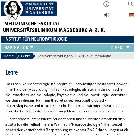
MEDIZINISCHE FAKULTÄT
UNIVERSITÄTSKLINIKUM MAGDEBURG A. ö. R.
INSTITUT FÜR NEUROPATHOLOGIE
TEAM
Home
Lehre
Lehrveranstaltungen
Virtuelle Pathologie
FORSCHUNG
LEHRE
Lehre
STELLENANGEBOTE
Das Fach Neuropathologie ist integraler und wichtiger Bestandteil sowohl
EINSENDER
innerhalb der Ausbildung im Fach Pathologie, als auch in den klinischen
LINKS
Neurofächern wie Neurologie, Psychiatrie und Neurochirurgie. Vermittelt
werden in diesem Rahmen theoretische, neuropathologisch-
ZUSÄTZLICHE INFORMATIONEN
makroskopische und mikroskopische Kenntnisse wichtiger neurologischer
Krankheitsbilder unter Einbeziehung klinischer und molekularer Daten.
Für besonders interessierte Studentinnen und Studenten empfiehlt sich
zusätzlich die Teilnahme am Wahlfach "Neuropathologie". Hier besteht
neben der vertiefenden Besprechung relevanter ZNS-Erkrankungen auch