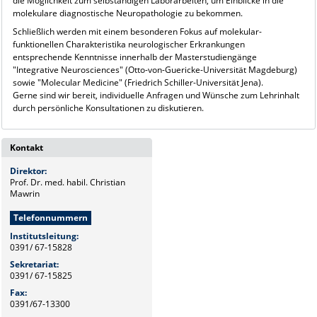
die Möglichkeit zum selbständigen Laborarbeiten, um Einblicke in die
molekulare diagnostische Neuropathologie zu bekommen.
Schließlich werden mit einem besonderen Fokus auf molekular-
funktionellen Charakteristika neurologischer Erkrankungen
entsprechende Kenntnisse innerhalb der Masterstudiengänge
"Integrative Neurosciences" (Otto-von-Guericke-Universität Magdeburg)
sowie "Molecular Medicine" (Friedrich Schiller-Universität Jena).
Gerne sind wir bereit, individuelle Anfragen und Wünsche zum Lehrinhalt
durch persönliche Konsultationen zu diskutieren.
Kontakt
Direktor:
Prof. Dr. med. habil. Christian
Mawrin
Telefonnummern
Institutsleitung:
0391/ 67-15828
Sekretariat:
0391/ 67-15825
Fax:
0391/67-13300