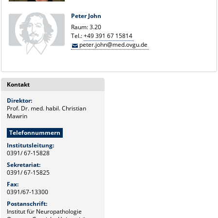
Peter John
Raum: 3.20
Tel.:
+49 391 67 15814
peter.john@med.ovgu.de
Kontakt
Direktor:
Prof. Dr. med. habil. Christian
Mawrin
Telefonnummern
Institutsleitung:
0391/ 67-15828
Sekretariat:
0391/ 67-15825
Fax:
0391/67-13300
Postanschrift:
Institut für Neuropathologie