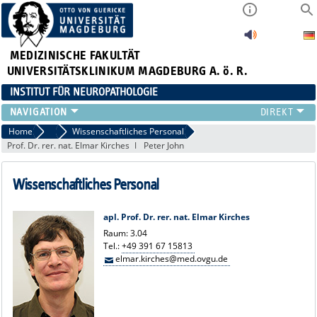
MEDIZINISCHE FAKULTÄT
UNIVERSITÄTSKLINIKUM MAGDEBURG A. ö. R.
INSTITUT FÜR NEUROPATHOLOGIE
TEAM
Home
Team
Wissenschaftliches Personal
Prof. Dr. rer. nat. Elmar Kirches
Peter John
FORSCHUNG
LEHRE
Wissenschaftliches Personal
STELLENANGEBOTE
EINSENDER
apl. Prof. Dr. rer. nat. Elmar Kirches
LINKS
Raum: 3.04
ZUSÄTZLICHE INFORMATIONEN
Tel.:
+49 391 67 15813
elmar.kirches@med.ovgu.de