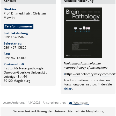
Kontakt
Aktuelle Forschung
Direktor:
Prof. Dr. med. habil. Christian
Mawrin
Telefonnummern
Institutsleitung:
0391/ 67-15828
Sekretariat:
0391/ 67-15825
Fax:
0391/67-13300
Mini symposium: molecular
Postanschrift:
neuropathology of meningioma
Institut für Neuropathologie
Otto-von-Guericke Universität
https://onlinelibrary.wiley.com/do
Leipziger Str. 44
Alle Informationen zur aktuellen
39120 Magdeburg
Forschung des Instituts finden Sie
hier
.
Letzte Änderung: 14.04.2026 - Ansprechpartner:
Webmaster
Sie können eine Nachricht versenden an:
Webmaster
Datenschutzerklärung der Universitätsmedizin Magdeburg