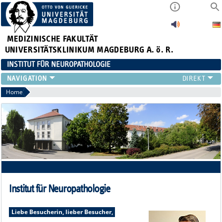
MEDIZINISCHE FAKULTÄT
UNIVERSITÄTSKLINIKUM MAGDEBURG A. ö. R.
INSTITUT FÜR NEUROPATHOLOGIE
TEAM
Home
FORSCHUNG
LEHRE
STELLENANGEBOTE
EINSENDER
LINKS
ZUSÄTZLICHE INFORMATIONEN
Institut für Neuropathologie
Liebe Besucherin, lieber Besucher,